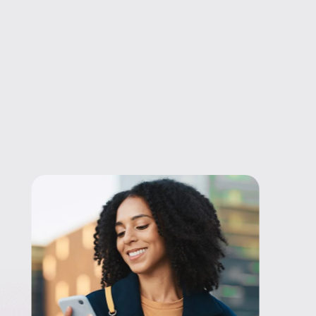
13.600
68
+
milhões
285
+
milhões