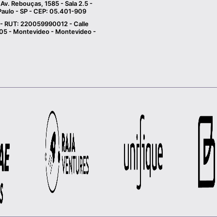
Av. Rebouças, 1585 - Sala 2.5 -
Paulo - SP - CEP: 05.401-909
- RUT: 220059990012 - Calle
 305 - Montevideo - Montevideo -