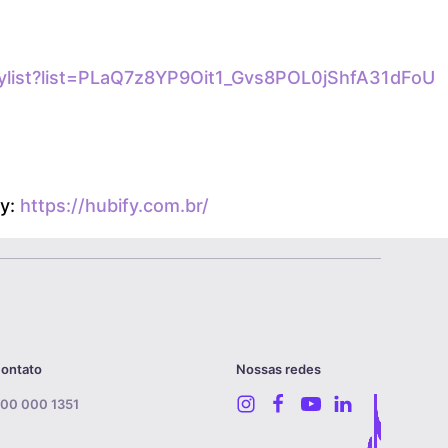
ylist?list=PLaQ7z8YP9Oit1_Gvs8POL0jShfA31dFoU
fy:
https://hubify.com.br/
contato
Nossas redes
00 000 1351