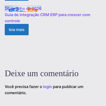
26 de julho de 2026
Guia de integração CRM ERP para crescer com
controle
leia mais
1
2
3
…
19
Próximo »
Deixe um comentário
Você precisa fazer o
login
para publicar um
comentário.