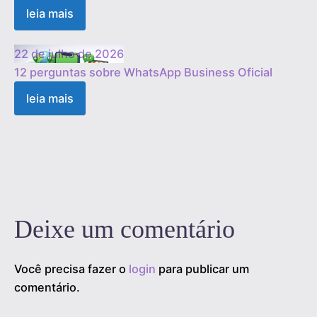
leia mais
22 de julho de 2026
12 perguntas sobre WhatsApp Business Oficial
leia mais
1
2
3
…
19
Próximo »
Deixe um comentário
Você precisa fazer o
login
para publicar um
comentário.