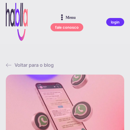
Menu
login
fale conosco
Voltar para o blog