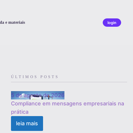
da e materiais
login
ÚLTIMOS POSTS
5 de agosto de 2026
Compliance em mensagens empresariais na
prática
leia mais