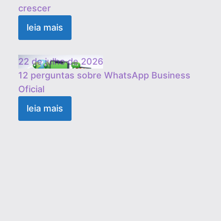
crescer
leia mais
22 de julho de 2026
12 perguntas sobre WhatsApp Business
Oficial
leia mais
1
2
3
…
19
Próximo »