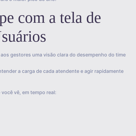
pe com a tela de
suários
ar aos gestores uma visão clara do desempenho do time
ntender a carga de cada atendente e agir rapidamente
você vê, em tempo real: