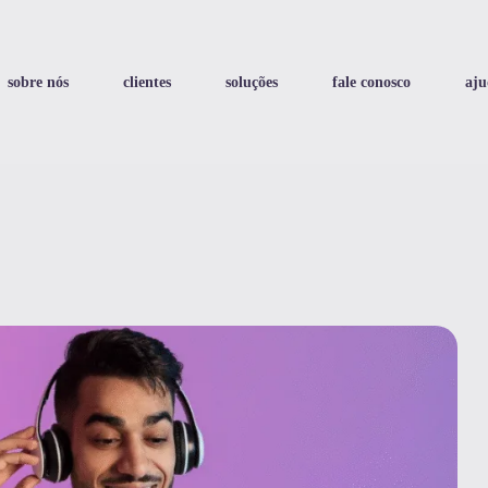
sobre nós
clientes
soluções
fale conosco
aju