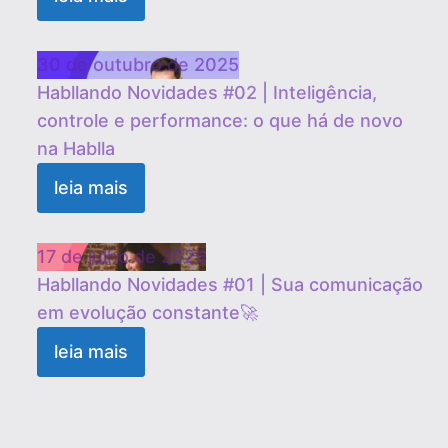
30 de outubro de 2025
Habllando Novidades #02 | Inteligência,
controle e performance: o que há de novo
na Hablla
leia mais
17 de julho de 2025
Habllando Novidades #01 | Sua comunicação
em evolução constante🚀
leia mais