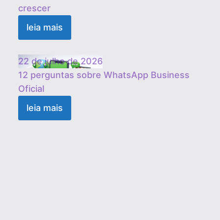
crescer
leia mais
22 de julho de 2026
12 perguntas sobre WhatsApp Business
Oficial
leia mais
1
2
3
…
19
Próximo »