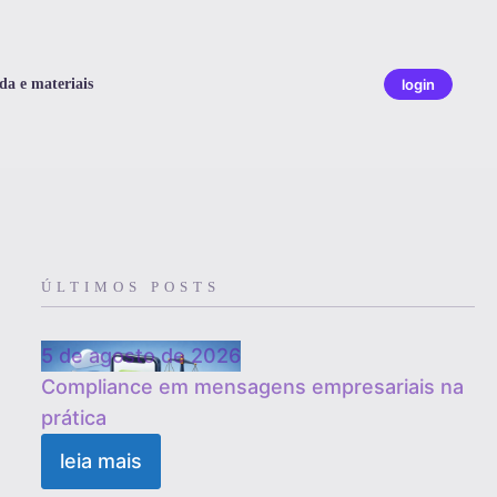
da e materiais
login
ÚLTIMOS POSTS
5 de agosto de 2026
Compliance em mensagens empresariais na
prática
leia mais