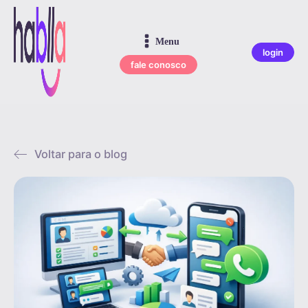
Menu
login
fale conosco
Voltar para o blog