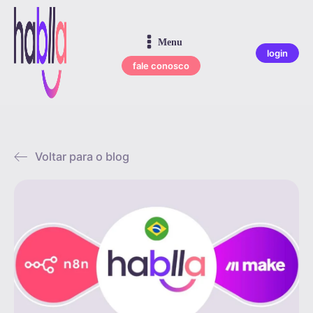
Menu
login
fale conosco
Voltar para o blog