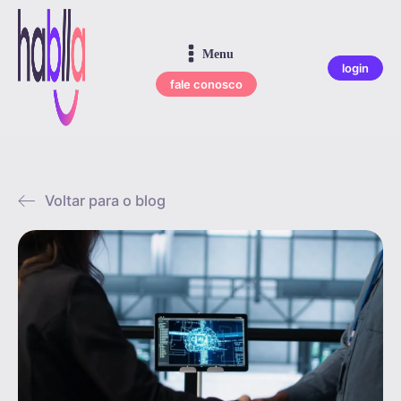
Menu
login
fale conosco
Voltar para o blog