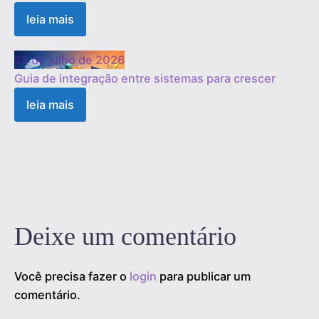
leia mais
25 de julho de 2026
Guia de integração entre sistemas para crescer
leia mais
1
2
3
…
19
Próximo »
Deixe um comentário
Você precisa fazer o
login
para publicar um
comentário.