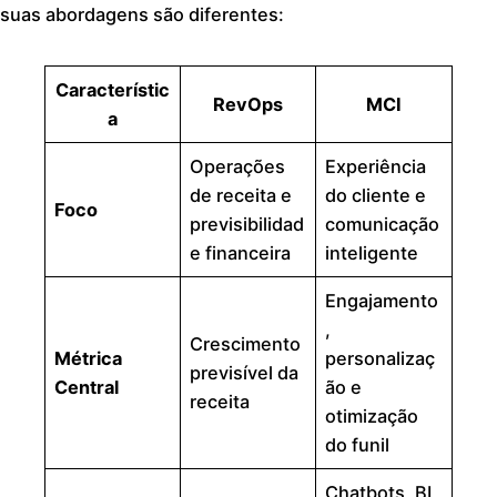
suas abordagens são diferentes:
Característic
RevOps
MCI
a
Operações
Experiência
de receita e
do cliente e
Foco
previsibilidad
comunicação
e financeira
inteligente
Engajamento
,
Crescimento
Métrica
personalizaç
previsível da
Central
ão e
receita
otimização
do funil
Chatbots, BI,