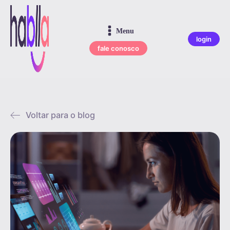
Menu
login
fale conosco
Voltar para o blog