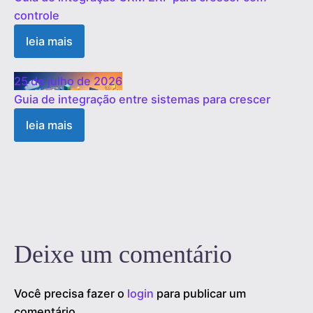
controle
leia mais
25 de julho de 2026
Guia de integração entre sistemas para crescer
leia mais
1
2
3
…
19
Próximo »
Deixe um comentário
Você precisa fazer o
login
para publicar um
comentário.