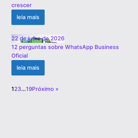
crescer
leia mais
22 de julho de 2026
12 perguntas sobre WhatsApp Business
Oficial
leia mais
1
2
3
…
19
Próximo »